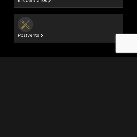
Encuéntranos
BUTTON
Postventa
Motocicletas
Goan Classic 350
Meteor 350
Hunter 350
Classic 350
GRR 450
New Himalayan 450
Classic 650
Bear 650
Shotgun 650
Super Meteor 650