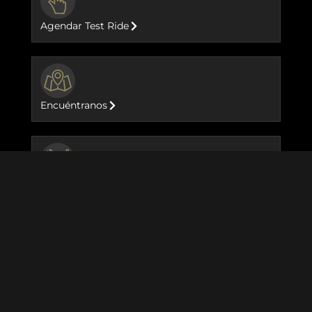
Agendar Test Ride
BUTTON
Encuéntranos
BUTTON
Postventa
Motocicletas
Goan Classic 350
Meteor 350