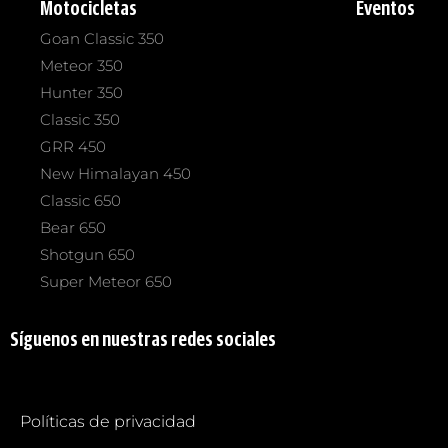
Motocicletas
Eventos
Goan Classic 350
Meteor 350
Hunter 350
Classic 350
GRR 450
New Himalayan 450
Classic 650
Bear 650
Shotgun 650
Super Meteor 650
Síguenos en nuestras redes sociales
Políticas de privacidad