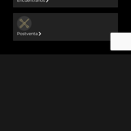
Encuéntranos
BUTTON
Postventa
Motocicletas
Goan Classic 350
Meteor 350
Hunter 350
Classic 350
GRR 450
New Himalayan 450
Classic 650
Bear 650
Shotgun 650
Super Meteor 650