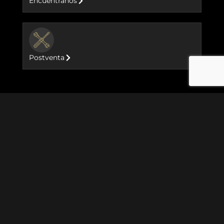
Encuéntranos
BUTTON
Postventa
Motocicletas
Goan Classic 350
Meteor 350
Hunter 350
Classic 350
GRR 450
New Himalayan 450
Classic 650
Bear 650
Shotgun 650
Super Meteor 650