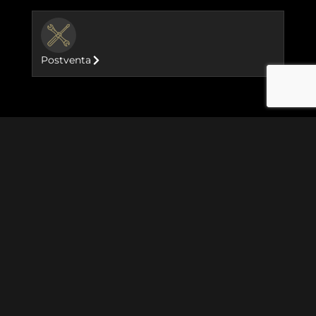
BUTTON
Postventa
Motocicletas
Goan Classic 350
Meteor 350
Hunter 350
Classic 350
GRR 450
New Himalayan 450
Classic 650
Bear 650
Shotgun 650
Super Meteor 650
Eventos