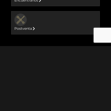
Encuéntranos
BUTTON
Postventa
Motocicletas
Goan Classic 350
Meteor 350
Hunter 350
Classic 350
GRR 450
New Himalayan 450
Classic 650
Bear 650
Shotgun 650
Super Meteor 650