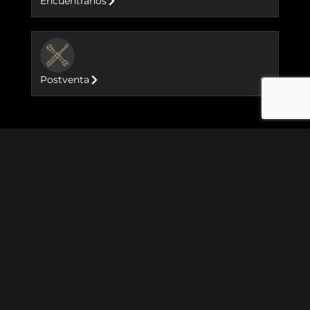
Encuéntranos
BUTTON
Postventa
Motocicletas
Goan Classic 350
Meteor 350
Hunter 350
Classic 350
GRR 450
New Himalayan 450
Classic 650
Bear 650
Shotgun 650
Super Meteor 650